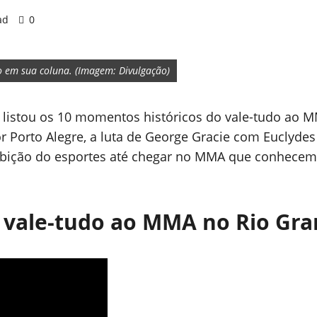
ad
0
em sua coluna. (Imagem: Divulgação)
listou os 10 momentos históricos do vale-tudo ao M
Porto Alegre, a luta de George Gracie com Euclydes 
roibição do esportes até chegar no MMA que conhec
 vale-tudo ao MMA no Rio Gra