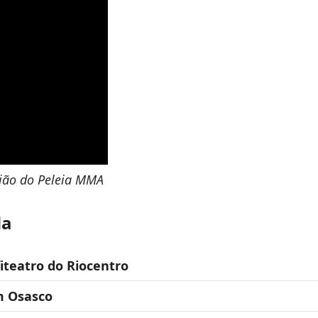
nião do Peleia MMA
da
iteatro do Riocentro
m Osasco