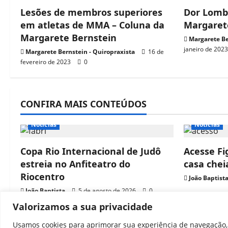
Lesões de membros superiores
Dor Lomb
em atletas de MMA – Coluna da
Margaret
Margarete Bernstein
Margarete Be
janeiro de 202
Margarete Bernstein - Quiropraxista
16 de
fevereiro de 2023
0
CONFIRA MAIS CONTEÚDOS
Notícias
Notícias
Copa Rio Internacional de Judô
Acesse Fi
estreia no Anfiteatro do
casa che
Riocentro
João Baptist
João Baptista
5 de agosto de 2026
0
Valorizamos a sua privacidade
Usamos cookies para aprimorar sua experiência de navegação, 