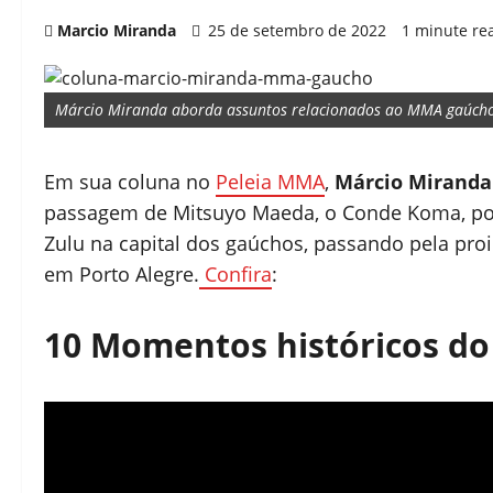
Marcio Miranda
25 de setembro de 2022
1 minute re
Márcio Miranda aborda assuntos relacionados ao MMA gaúcho 
Em sua coluna no
Peleia MMA
,
Márcio Miranda
passagem de Mitsuyo Maeda, o Conde Koma, por 
Zulu na capital dos gaúchos, passando pela p
em Porto Alegre.
Confira
:
10 Momentos históricos do