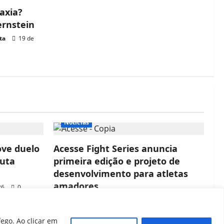
axia?
ernstein
ta
19 de
Notícias
ove duelo
Acesse Fight Series anuncia
luta
primeira edição e projeto de
desenvolvimento para atletas
amadores
26
0
João Baptista
22 de junho de 2026
0
ego. Ao clicar em