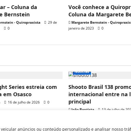
ar – Coluna da
Você conhece a Quiropr
e Bernstein
Coluna da Margarete B
rnstein - Quiropraxista
29 de
Margarete Bernstein - Quiropraxis
3
0
janeiro de 2023
0
Notícias
ght Series estreia com
Shooto Brasil 138 prom
ia em Osasco
internacional entre na 
principal
a
16 de julho de 2026
0
João Baptista
13 de julho de 20
veicular anúncios ou conteúdo personalizado e analisar nosso tráf