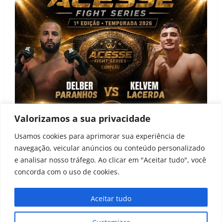
Valorizamos a sua privacidade
Notícias
Usamos cookies para aprimorar sua experiência de
navegação, veicular anúncios ou conteúdo personalizado
Acesse Fight Series anuncia primeira edição e
e analisar nosso tráfego. Ao clicar em "Aceitar tudo", você
projeto de desenvolvimento para atletas amadores
concorda com o uso de cookies.
João Baptista
22 de junho de 2026
0
Aceitar tudo
Todos os direitos reservados ao Peleia MMA 2021-