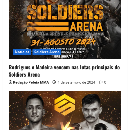
Notícias
Soldiers Arena
Rodrigues e Madeira vencem nas lutas principais do
Soldiers Arena
Redação Peleia MMA
1 de setembro de 2024
0