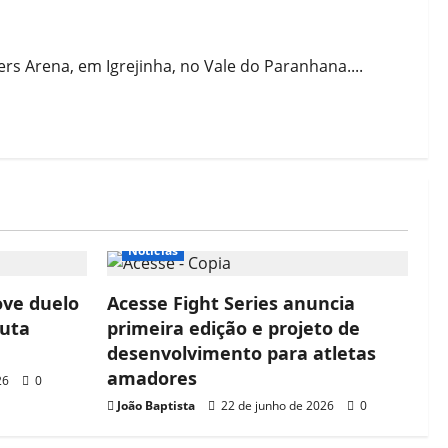
ers Arena, em Igrejinha, no Vale do Paranhana....
Notícias
ove duelo
Acesse Fight Series anuncia
luta
primeira edição e projeto de
desenvolvimento para atletas
amadores
26
0
João Baptista
22 de junho de 2026
0