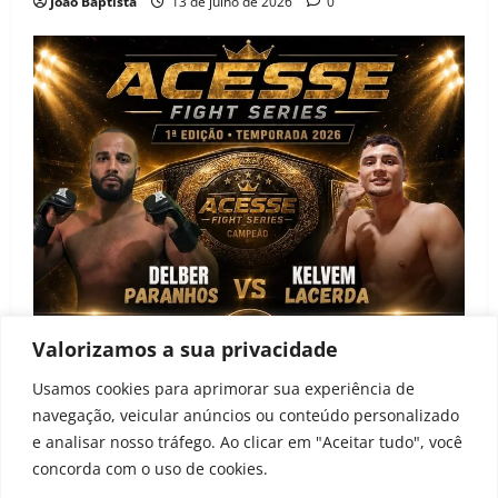
João Baptista
13 de julho de 2026
0
Valorizamos a sua privacidade
Notícias
Usamos cookies para aprimorar sua experiência de
navegação, veicular anúncios ou conteúdo personalizado
Acesse Fight Series anuncia primeira edição e
e analisar nosso tráfego. Ao clicar em "Aceitar tudo", você
projeto de desenvolvimento para atletas amadores
concorda com o uso de cookies.
João Baptista
22 de junho de 2026
0