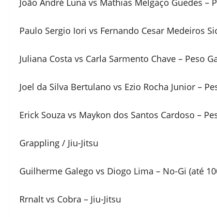
João André Luna vs Mathias Melgaço Guedes – 
Paulo Sergio Iori vs Fernando Cesar Medeiros S
Juliana Costa vs Carla Sarmento Chave – Peso G
Joel da Silva Bertulano vs Ezio Rocha Junior – P
Erick Souza vs Maykon dos Santos Cardoso – Pe
Grappling / Jiu-Jitsu
Guilherme Galego vs Diogo Lima – No-Gi (até 10
Rrnalt vs Cobra – Jiu-Jitsu