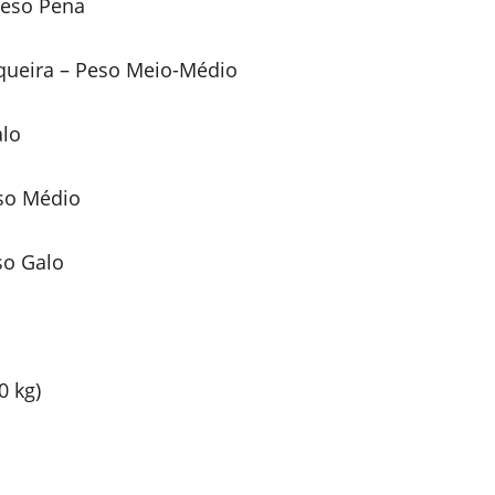
Peso Pena
iqueira – Peso Meio-Médio
alo
eso Médio
so Galo
0 kg)