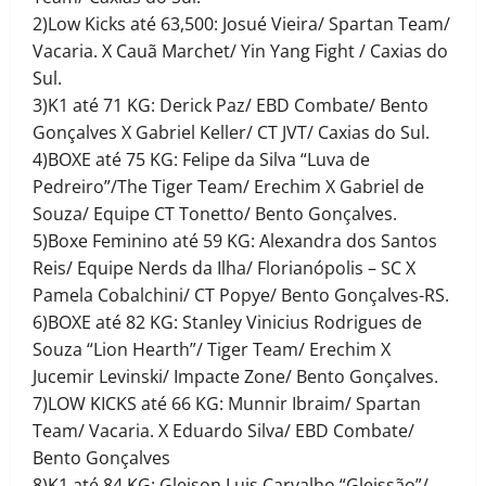
2)Low Kicks até 63,500: Josué Vieira/ Spartan Team/
Vacaria. X Cauã Marchet/ Yin Yang Fight / Caxias do
Sul.
3)K1 até 71 KG: Derick Paz/ EBD Combate/ Bento
Gonçalves X Gabriel Keller/ CT JVT/ Caxias do Sul.
4)BOXE até 75 KG: Felipe da Silva “Luva de
Pedreiro”/The Tiger Team/ Erechim X Gabriel de
Souza/ Equipe CT Tonetto/ Bento Gonçalves.
5)Boxe Feminino até 59 KG: Alexandra dos Santos
Reis/ Equipe Nerds da Ilha/ Florianópolis – SC X
Pamela Cobalchini/ CT Popye/ Bento Gonçalves-RS.
6)BOXE até 82 KG: Stanley Vinicius Rodrigues de
Souza “Lion Hearth”/ Tiger Team/ Erechim X
Jucemir Levinski/ Impacte Zone/ Bento Gonçalves.
7)LOW KICKS até 66 KG: Munnir Ibraim/ Spartan
Team/ Vacaria. X Eduardo Silva/ EBD Combate/
Bento Gonçalves
8)K1 até 84 KG: Gleison Luis Carvalho “Gleissão”/