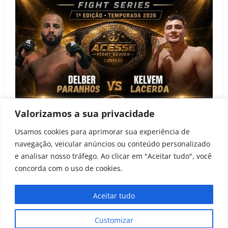
Valorizamos a sua privacidade
Notícias
Usamos cookies para aprimorar sua experiência de
navegação, veicular anúncios ou conteúdo personalizado
Acesse Fight Series anuncia primeira edição e
e analisar nosso tráfego. Ao clicar em "Aceitar tudo", você
projeto de desenvolvimento para atletas amadores
concorda com o uso de cookies.
João Baptista
22 de junho de 2026
0
Aceitar tudo
Todos os direitos reservados ao Peleia MMA 2021-
Customizar
2024
|
MoreNews
by AF themes.