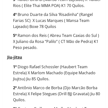
Rios ( Elite Thai MMA POA) K1 70 Quilos.
4º
Bruno Duarte da Silva ‘Risadinha” (Rangel
Farias SC) X Lucas Marques ( Mansa Team
Lajeado) Boxe 78 Quilos
5º
Ramon dos Reis ( Abreu Team Caxias do Sul )
X Juliano da Rosa “Palilo” ( CT Mão de Pedra) K1
Peso pesado.
Jiu-jitsu
1º
Diogo Rafael Schossler (Haubert Team
Estrela) X Marlom Machado (Equipe Machado
Jiujtsu) Jiu 85 Quilos.
2º
Antônio Marco de Borba (Djo Marcão Borba
Estrela) X Felipe Stegues (Drill BJJ Gravatai) Jiu 80
Quilos.