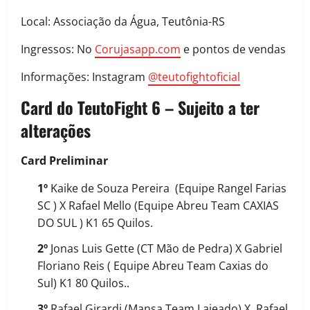
Local: Associação da Água, Teutônia-RS
Ingressos: No
Corujasapp.com
e pontos de vendas
Informações: Instagram
@teutofightoficial
Card do TeutoFight 6 – Sujeito a ter
alterações
Card Preliminar
1º
Kaike de Souza Pereira (Equipe Rangel Farias
SC ) X Rafael Mello (Equipe Abreu Team CAXIAS
DO SUL ) K1 65 Quilos.
2º
Jonas Luis Gette (CT Mão de Pedra) X Gabriel
Floriano Reis ( Equipe Abreu Team Caxias do
Sul) K1 80 Quilos..
3º
Rafael Girardi (Mansa Team Lajeado) X Rafael