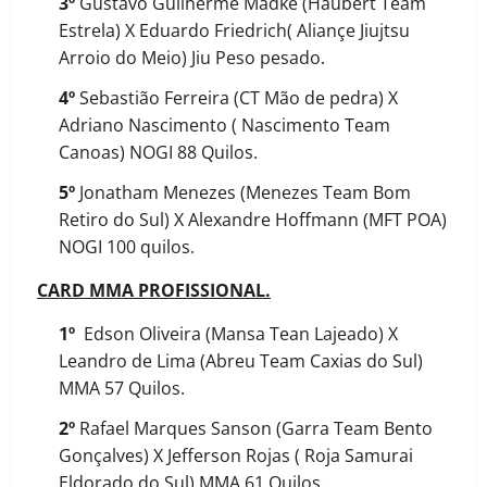
3º
Gustavo Guilherme Madke (Haubert Team
Estrela) X Eduardo Friedrich( Aliançe Jiujtsu
Arroio do Meio) Jiu Peso pesado.
4º
Sebastião Ferreira (CT Mão de pedra) X
Adriano Nascimento ( Nascimento Team
Canoas) NOGI 88 Quilos.
5º
Jonatham Menezes (Menezes Team Bom
Retiro do Sul) X Alexandre Hoffmann (MFT POA)
NOGI 100 quilos.
CARD MMA PROFISSIONAL.
1º
Edson Oliveira (Mansa Tean Lajeado) X
Leandro de Lima (Abreu Team Caxias do Sul)
MMA 57 Quilos.
2º
Rafael Marques Sanson (Garra Team Bento
Gonçalves) X Jefferson Rojas ( Roja Samurai
Eldorado do Sul) MMA 61 Quilos.