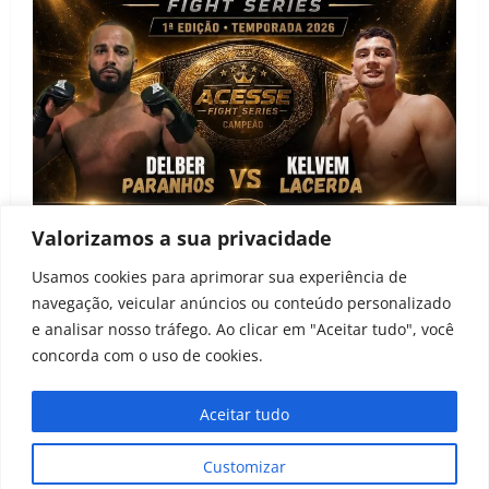
Valorizamos a sua privacidade
Notícias
Usamos cookies para aprimorar sua experiência de
navegação, veicular anúncios ou conteúdo personalizado
Acesse Fight Series anuncia primeira edição e
e analisar nosso tráfego. Ao clicar em "Aceitar tudo", você
projeto de desenvolvimento para atletas amadores
concorda com o uso de cookies.
João Baptista
22 de junho de 2026
0
Aceitar tudo
Todos os direitos reservados ao Peleia MMA 2021-
Customizar
2024
|
MoreNews
by AF themes.