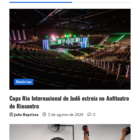
Notícias
Copa Rio Internacional de Judô estreia no Anfiteatro
do Riocentro
João Baptista
5 de agosto de 2026
0