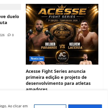
ove duelo
luta
2026
0
Notícias
Acesse Fight Series anuncia
primeira edição e projeto de
desenvolvimento para atletas
amadores
João Baptista
22 de junho de 2026
0
ego. Ao clicar em