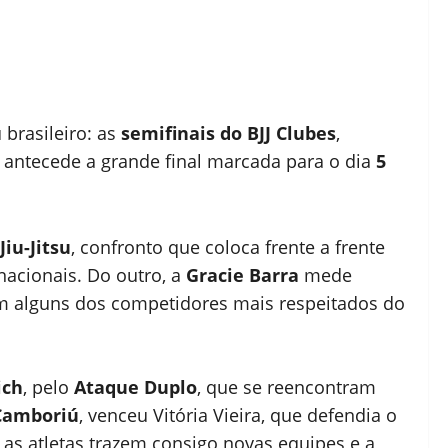
 brasileiro: as
semifinais do BJJ Clubes
,
 antecede a grande final marcada para o dia
5
iu-Jitsu
, confronto que coloca frente a frente
nacionais. Do outro, a
Gracie Barra
mede
am alguns dos competidores mais respeitados do
ich
, pelo
Ataque Duplo
, que se reencontram
Camboriú
, venceu Vitória Vieira, que defendia o
, as atletas trazem consigo novas equipes e a