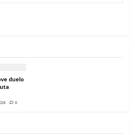
ove duelo
luta
2026
0