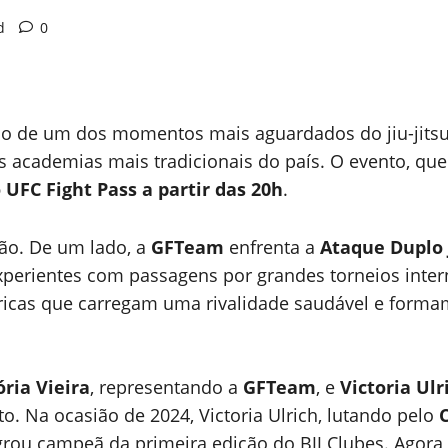
d
0
alco de um dos momentos mais aguardados do jiu-jitsu
academias mais tradicionais do país. O evento, que
 UFC Fight Pass a partir das 20h
.
ção. De um lado, a
GFTeam
enfrenta a
Ataque Duplo J
perientes com passagens por grandes torneios inter
óricas que carregam uma rivalidade saudável e form
ória Vieira
, representando a
GFTeam
, e
Victoria Ulr
o. Na ocasião de 2024, Victoria Ulrich, lutando pelo
agrou campeã da primeira edição do BJJ Clubes. Agora