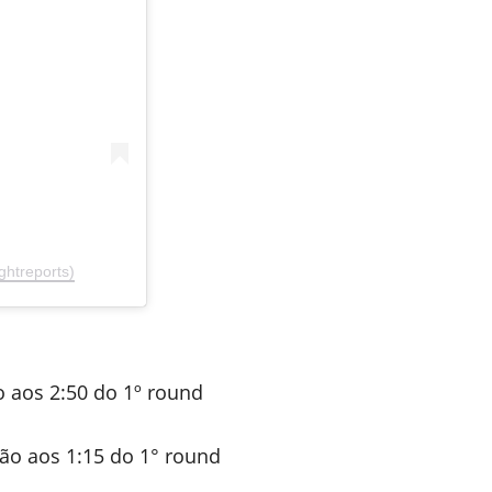
htreports)
o aos 2:50 do 1º round
ção aos 1:15 do 1° round