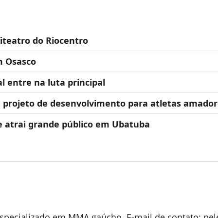
iteatro do Riocentro
m Osasco
 entre na luta principal
 e projeto de desenvolvimento para atletas amado
 e atrai grande público em Ubatuba
 especializado em MMA gaúcho. E-mail de contato: 