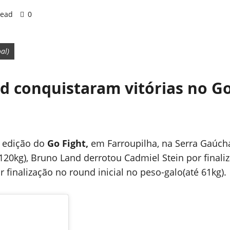
read
0
al)
 conquistaram vitórias no Go
 edição do
Go Fight,
em Farroupilha, na Serra Gaúch
20kg), Bruno Land derrotou Cadmiel Stein por finaliz
inalização no round inicial no peso-galo(até 61kg).