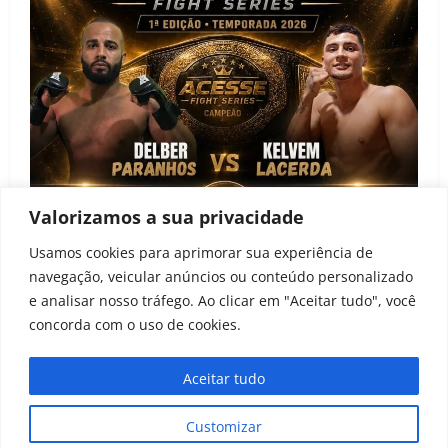
Valorizamos a sua privacidade
Notícias
Usamos cookies para aprimorar sua experiência de
navegação, veicular anúncios ou conteúdo personalizado
Acesse Fight Series anuncia primeira edição e
e analisar nosso tráfego. Ao clicar em "Aceitar tudo", você
projeto de desenvolvimento para atletas amadores
concorda com o uso de cookies.
João Baptista
22 de junho de 2026
0
Aceitar tudo
Todos os direitos reservados ao Peleia MMA 2021-
Customizar
2024
|
MoreNews
by AF themes.