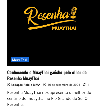
Muay Thai
Conhecendo o MuayThai gaúcho pelo olhar do
Resenha MuayThai
Redação Peleia MMA
16 de setembro de 2024
1
Resenha MuayThai nos apresenta o melhor do
cenário do muaythai no Rio Grande do Sul O
Resenha...